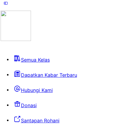
Semua Kelas
Dapatkan Kabar Terbaru
Hubungi Kami
Donasi
Santapan Rohani