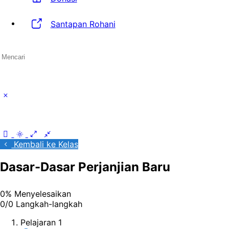
Santapan Rohani
Search
for:
Close
search
Kembali ke Kelas
Dasar-Dasar Perjanjian Baru
0% Menyelesaikan
0/0 Langkah-langkah
Pelajaran 1