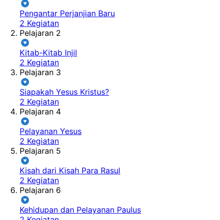
Pengantar Perjanjian Baru
2 Kegiatan
Pelajaran 2
Kitab-Kitab Injil
2 Kegiatan
Pelajaran 3
Siapakah Yesus Kristus?
2 Kegiatan
Pelajaran 4
Pelayanan Yesus
2 Kegiatan
Pelajaran 5
Kisah dari Kisah Para Rasul
2 Kegiatan
Pelajaran 6
Kehidupan dan Pelayanan Paulus
2 Kegiatan