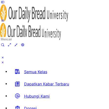
Toggle
Side
Panel
Search
for:
Semua Kelas
Dapatkan Kabar Terbaru
Hubungi Kami
Donasi