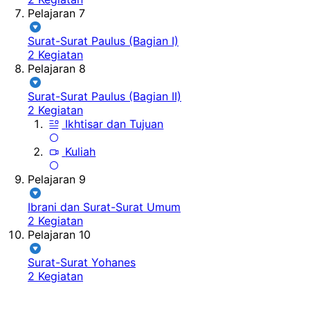
Pelajaran 7
Surat-Surat Paulus (Bagian I)
2 Kegiatan
Pelajaran 8
Surat-Surat Paulus (Bagian II)
2 Kegiatan
Ikhtisar dan Tujuan
Kuliah
Pelajaran 9
Ibrani dan Surat-Surat Umum
2 Kegiatan
Pelajaran 10
Surat-Surat Yohanes
2 Kegiatan