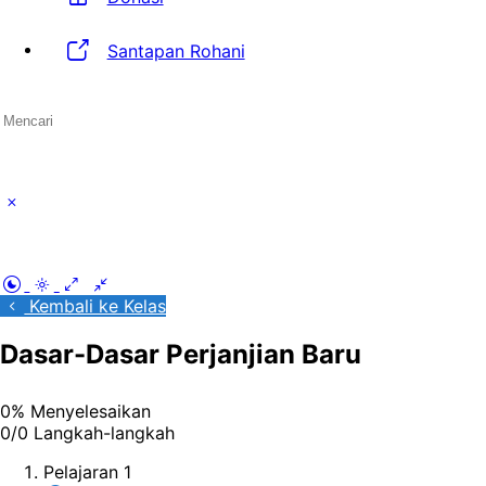
Santapan Rohani
Search
for:
Close
search
Kembali ke Kelas
Dasar-Dasar Perjanjian Baru
0% Menyelesaikan
0/0 Langkah-langkah
Pelajaran 1