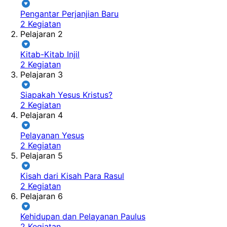
Pengantar Perjanjian Baru
2 Kegiatan
Pelajaran 2
Kitab-Kitab Injil
2 Kegiatan
Pelajaran 3
Siapakah Yesus Kristus?
2 Kegiatan
Pelajaran 4
Pelayanan Yesus
2 Kegiatan
Pelajaran 5
Kisah dari Kisah Para Rasul
2 Kegiatan
Pelajaran 6
Kehidupan dan Pelayanan Paulus
2 Kegiatan