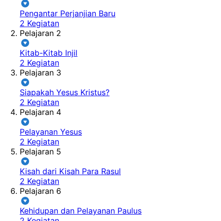
Pengantar Perjanjian Baru
2 Kegiatan
Pelajaran 2
Kitab-Kitab Injil
2 Kegiatan
Pelajaran 3
Siapakah Yesus Kristus?
2 Kegiatan
Pelajaran 4
Pelayanan Yesus
2 Kegiatan
Pelajaran 5
Kisah dari Kisah Para Rasul
2 Kegiatan
Pelajaran 6
Kehidupan dan Pelayanan Paulus
2 Kegiatan