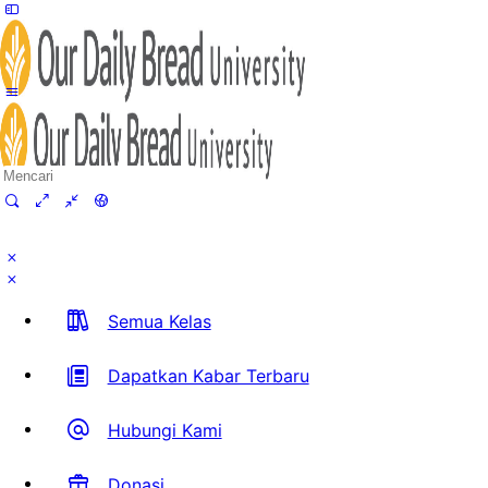
Toggle
Side
Panel
Search
for:
Semua Kelas
Dapatkan Kabar Terbaru
Hubungi Kami
Donasi