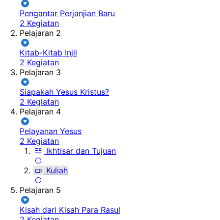
Pengantar Perjanjian Baru
2 Kegiatan
Pelajaran 2
Kitab-Kitab Injil
2 Kegiatan
Pelajaran 3
Siapakah Yesus Kristus?
2 Kegiatan
Pelajaran 4
Pelayanan Yesus
2 Kegiatan
Ikhtisar dan Tujuan
Kuliah
Pelajaran 5
Kisah dari Kisah Para Rasul
2 Kegiatan