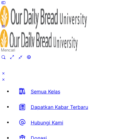
Toggle
Side
Panel
Search
for:
Semua Kelas
Dapatkan Kabar Terbaru
Hubungi Kami
Donasi