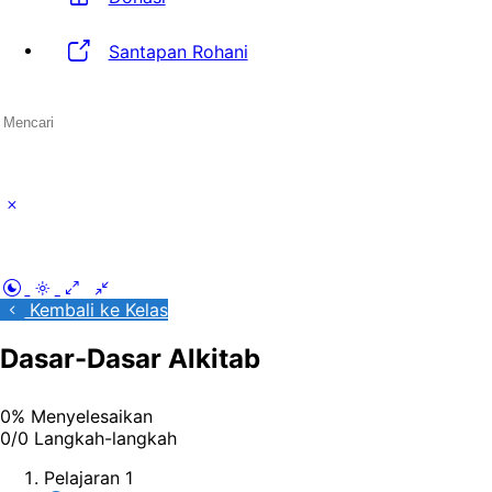
Santapan Rohani
Search
for:
Close
search
Kembali ke Kelas
Dasar-Dasar Alkitab
0% Menyelesaikan
0/0 Langkah-langkah
Pelajaran 1