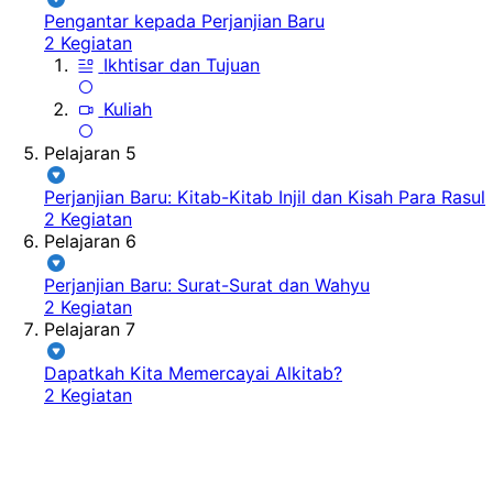
Pengantar kepada Perjanjian Baru
2 Kegiatan
Ikhtisar dan Tujuan
Kuliah
Pelajaran 5
Perjanjian Baru: Kitab-Kitab Injil dan Kisah Para Rasul
2 Kegiatan
Pelajaran 6
Perjanjian Baru: Surat-Surat dan Wahyu
2 Kegiatan
Pelajaran 7
Dapatkah Kita Memercayai Alkitab?
2 Kegiatan
Dasar-Dasar Alkitab
Pengantar kepada Perjanjian Baru
Pelajaran 4
of 7