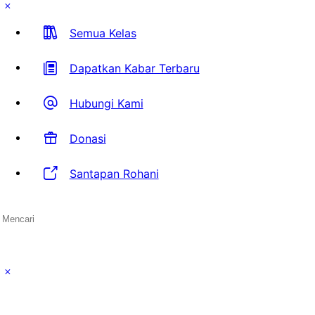
Semua Kelas
Dapatkan Kabar Terbaru
Hubungi Kami
Donasi
Santapan Rohani
Search
for:
Close
search