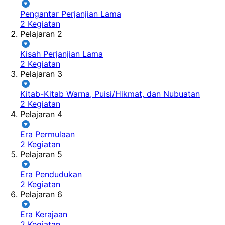
Pengantar Perjanjian Lama
2 Kegiatan
Pelajaran 2
Kisah Perjanjian Lama
2 Kegiatan
Pelajaran 3
Kitab-Kitab Warna, Puisi/Hikmat, dan Nubuatan
2 Kegiatan
Pelajaran 4
Era Permulaan
2 Kegiatan
Pelajaran 5
Era Pendudukan
2 Kegiatan
Pelajaran 6
Era Kerajaan
2 Kegiatan