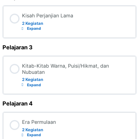
Kisah Perjanjian Lama
2 Kegiatan
Expand
Pelajaran 3
Kitab-Kitab Warna, Puisi/Hikmat, dan
Nubuatan
2 Kegiatan
Expand
Pelajaran 4
Era Permulaan
2 Kegiatan
Expand