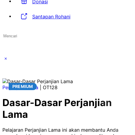
Donasi
Santapan Rohani
Search
for:
Close
search
PREMIUM
Perjanjian Lama
| OT128
Dasar-Dasar Perjanjian
Lama
Pelajaran Perjanjian Lama ini akan membantu Anda