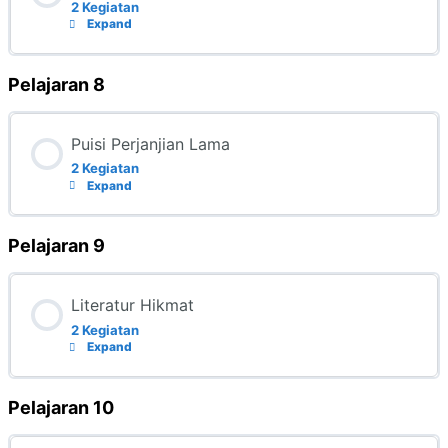
2 Kegiatan
Expand
Pelajaran 8
Puisi Perjanjian Lama
2 Kegiatan
Expand
Pelajaran 9
Literatur Hikmat
2 Kegiatan
Expand
Pelajaran 10