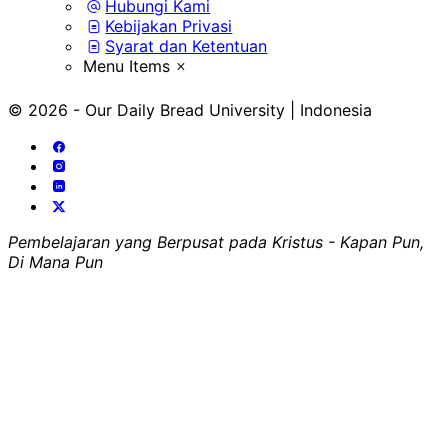
Hubungi Kami
Kebijakan Privasi
Syarat dan Ketentuan
Menu Items
© 2026 - Our Daily Bread University | Indonesia
Pembelajaran yang Berpusat pada Kristus - Kapan Pun,
Di Mana Pun