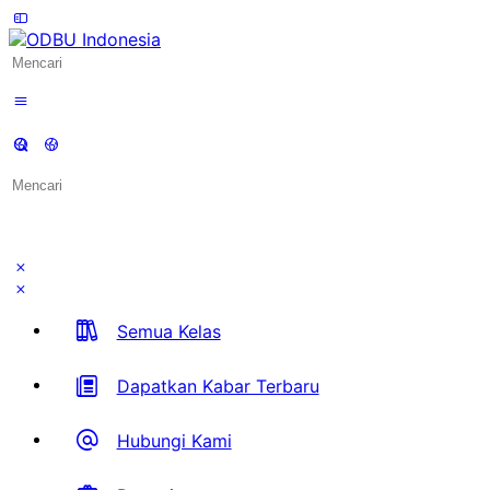
Toggle
Side
Search
Panel
for:
Search
for:
Semua Kelas
Dapatkan Kabar Terbaru
Hubungi Kami