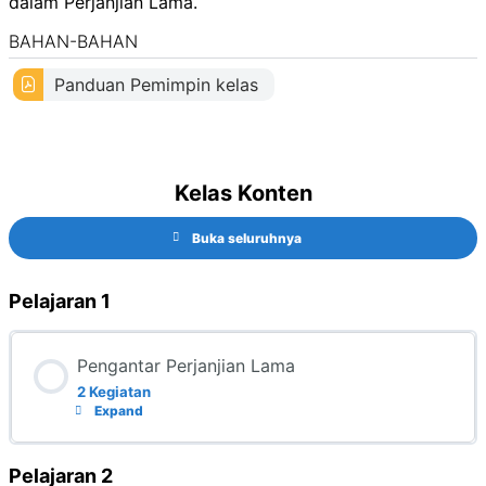
dalam Perjanjian Lama.
BAHAN-BAHAN
Panduan Pemimpin kelas
Kelas Konten
Buka seluruhnya
Pelajaran 1
Pengantar Perjanjian Lama
2 Kegiatan
Expand
Pelajaran 2